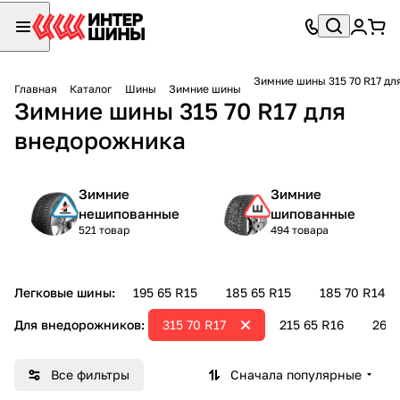
Зимние шины 315 70 R17 д
Главная
Каталог
Шины
Зимние шины
Зимние шины 315 70 R17 для
внедорожника
Зимние
Зимние
нешипованные
шипованные
521 товар
494 товара
Легковые шины:
195 65 R15
185 65 R15
185 70 R14
Для внедорожников:
315 70 R17
215 65 R16
265 
Все фильтры
Сначала популярные