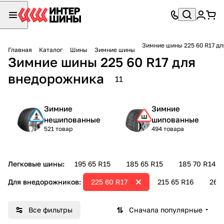
Зимние шины 225 60 R17 д
Главная
Каталог
Шины
Зимние шины
Зимние шины 225 60 R17 для
внедорожника
11
Зимние
Зимние
нешипованные
шипованные
521 товар
494 товара
Легковые шины:
195 65 R15
185 65 R15
185 70 R14
Для внедорожников:
225 60 R17
215 65 R16
265 
Все фильтры
Сначала популярные