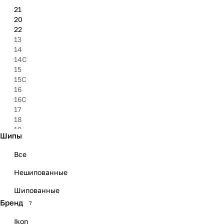
21
20
22
13
14
14C
15
15C
16
16C
17
18
19
Шипы
23
Все
Нешипованные
Шипованные
Бренд
?
Ikon