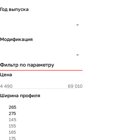
Год выпуска
Модификация
Фильтр по параметру
Цена
Ширина профиля
265
275
145
155
165
175