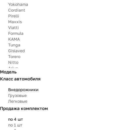
Yokohama
Cordiant
Pirelli
Maxxis
Viatti
Formula
KAMA
Tunga
Gislaved
Torero
Nitto
Arivo
Модель
Michelin
Класс автомобиля
Mazzini
Matador
Внедорожники
Грузовые
Легковые
Продажа комплектом
по 4 шт
по 1 шт