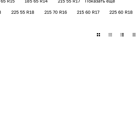
 65 R15
185 65 R14
215 55 R17
Показать еще
8
225 55 R18
215 70 R16
215 60 R17
225 60 R18