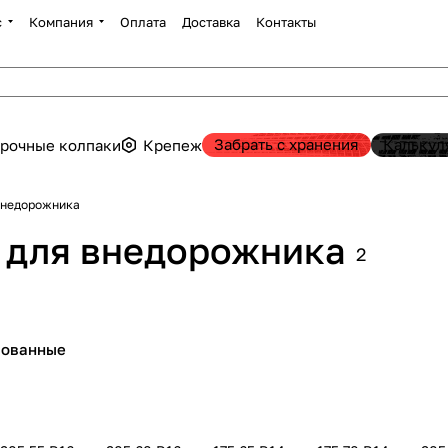
с
Компания
Оплата
Доставка
Контакты
Забрать с хранения
Калькул
рочные колпаки
Крепеж
внедорожника
 для внедорожника
2
пованные