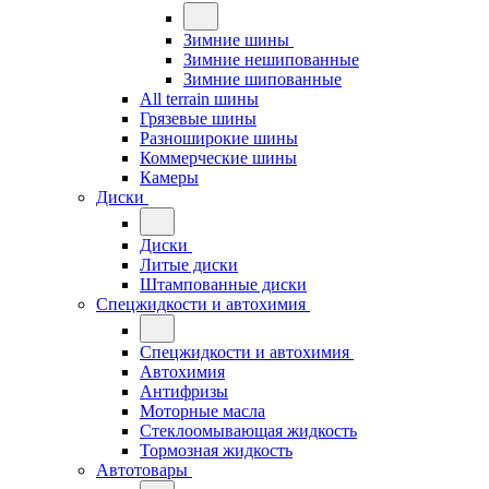
Зимние шины
Зимние нешипованные
Зимние шипованные
All terrain шины
Грязевые шины
Разноширокие шины
Коммерческие шины
Камеры
Диски
Диски
Литые диски
Штампованные диски
Спецжидкости и автохимия
Спецжидкости и автохимия
Автохимия
Антифризы
Моторные масла
Стеклоомывающая жидкость
Тормозная жидкость
Автотовары