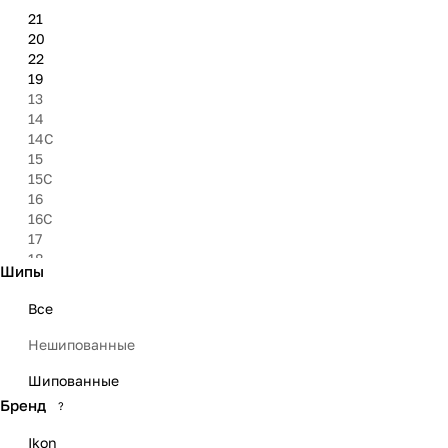
21
20
22
19
13
14
14C
15
15C
16
16C
17
18
Шипы
23
Все
Нешипованные
Шипованные
Бренд
?
Ikon