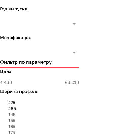
Год выпуска
Модификация
Фильтр по параметру
Цена
Ширина профиля
275
285
145
155
165
175