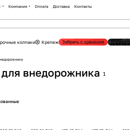
с
Компания
Оплата
Доставка
Контакты
Забрать с хранения
Калькул
рочные колпаки
Крепеж
внедорожника
 для внедорожника
1
пованные