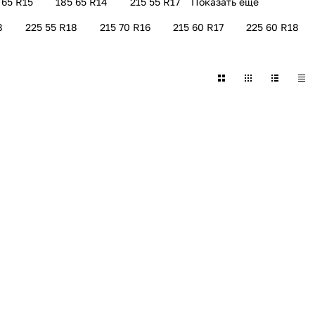
 65 R15
185 65 R14
215 55 R17
Показать еще
8
225 55 R18
215 70 R16
215 60 R17
225 60 R18