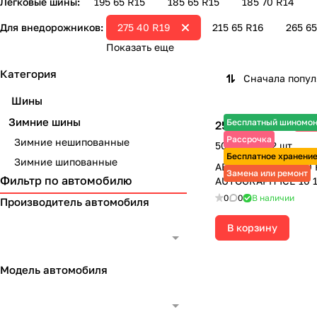
Легковые шины:
195 65 R15
185 65 R15
185 70 R14
Для внедорожников:
275 40 R19
215 65 R16
265 65
Показать еще
Категория
Сначала попу
Шины
Зимние шины
Бесплатный шиномо
25 385 ₽
-5%
26 720 ₽
Рассрочка
Зимние нешипованные
50 770 ₽ за 2 шт.
Бесплатное хранени
Зимние шипованные
АВТОШИНЫ 275/40 
Замена или ремонт
Фильтр по автомобилю
AUTOGRAPH ICE 10 
0
0
В наличии
Производитель автомобиля
В корзину
Модель автомобиля