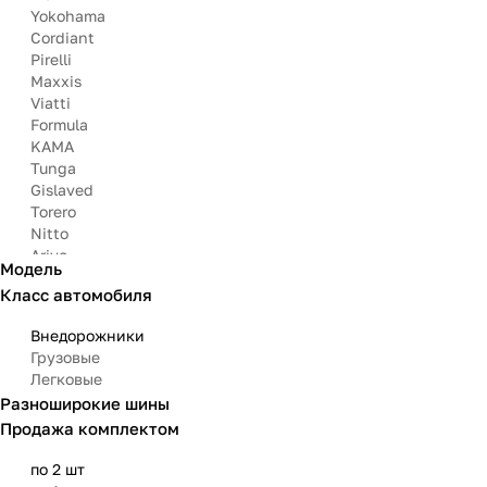
Yokohama
Cordiant
Pirelli
Maxxis
Viatti
Formula
KAMA
Tunga
Gislaved
Torero
Nitto
Arivo
Модель
Michelin
Класс автомобиля
Mazzini
Matador
Внедорожники
Грузовые
Легковые
Разноширокие шины
Продажа комплектом
по 2 шт