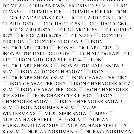
DRIVE 2
CORDIANT WINTER DRIVE 2 SUV
EURO
LCV-520
FORMULA ICE
FORMULA ICE FRICTION
GEOLANDAR I/T-S G073
ICE GUARD G075
ICE
GUARD IG50+
ICE GUARD IG55
ICE GUARD IG60
ICE GUARD IG60A
ICE GUARD IG65
ICE GUARD
IG70
ICE GUARD IG70A
ICE ZERO
ICE ZERO
FRICTION
ICE ZERO FRICTION 3
IKON
AUTOGRAPH ICE 10
IKON AUTOGRAPH ICE 9
IKON AUTOGRAPH ICE 9 SUV
IKON AUTOGRAPH ICE
LT3
IKON AUTOGRAPH ICE LT4
IKON
AUTOGRAPH SNOW 3
IKON AUTOGRAPH SNOW 3
SUV
IKON AUTOGRAPH SNOW 5
IKON
AUTOGRAPH SNOW 5 SUV
IKON CHARACTER ICE 5
IKON CHARACTER ICE 7
IKON CHARACTER ICE 7
SUV
IKON CHARACTER ICE 8
IKON CHARACTER
ICE 8 SUV
IKON CHARACTER ICE C2
IKON
CHARACTER SNOW 2
IKON CHARACTER SNOW 2
SUV
IKON NORDMAN 8 SUV
MA-W2
WINTERMAXX
MP-92 SIBIR SNOW
MP30
NOKIAN HAKKAPELIITTA 10p SUV
NOKIAN
HAKKAPELIITTA R2 SUV
NOKIAN HAKKAPELIITTA
R5 SUV
NOKIAN NORDMAN 5
NOKIAN NORDMAN