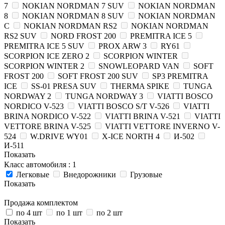
7
NOKIAN NORDMAN 7 SUV
NOKIAN NORDMAN
8
NOKIAN NORDMAN 8 SUV
NOKIAN NORDMAN
C
NOKIAN NORDMAN RS2
NOKIAN NORDMAN
RS2 SUV
NORD FROST 200
PREMITRA ICE 5
PREMITRA ICE 5 SUV
PROX ARW 3
RY61
SCORPION ICE ZERO 2
SCORPION WINTER
SCORPION WINTER 2
SNOWLEOPARD VAN
SOFT
FROST 200
SOFT FROST 200 SUV
SP3 PREMITRA
ICE
SS-01 PRESA SUV
THERMA SPIKE
TUNGA
NORDWAY 2
TUNGA NORDWAY 3
VIATTI BOSCO
NORDICO V-523
VIATTI BOSCO S/T V-526
VIATTI
BRINA NORDICO V-522
VIATTI BRINA V-521
VIATTI
VETTORE BRINA V-525
VIATTI VETTORE INVERNO V-
524
W.DRIVE WY01
X-ICE NORTH 4
И-502
И-511
Показать
Класс автомобиля
: 1
Легковые
Внедорожники
Грузовые
Показать
Продажа комплектом
по 4 шт
по 1 шт
по 2 шт
Показать