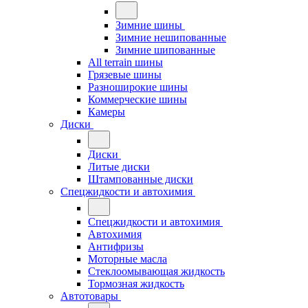
Зимние шины
Зимние нешипованные
Зимние шипованные
All terrain шины
Грязевые шины
Разноширокие шины
Коммерческие шины
Камеры
Диски
Диски
Литые диски
Штампованные диски
Спецжидкости и автохимия
Спецжидкости и автохимия
Автохимия
Антифризы
Моторные масла
Стеклоомывающая жидкость
Тормозная жидкость
Автотовары