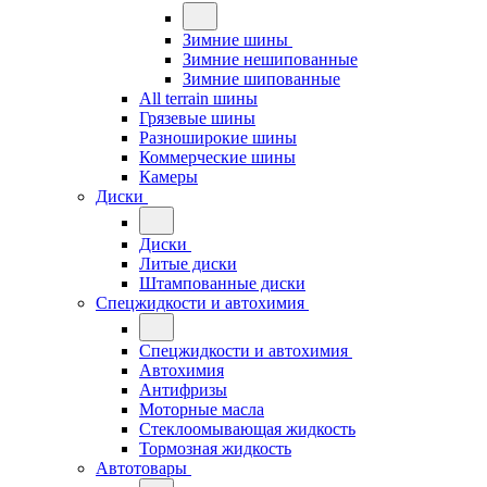
Зимние шины
Зимние нешипованные
Зимние шипованные
All terrain шины
Грязевые шины
Разноширокие шины
Коммерческие шины
Камеры
Диски
Диски
Литые диски
Штампованные диски
Спецжидкости и автохимия
Спецжидкости и автохимия
Автохимия
Антифризы
Моторные масла
Стеклоомывающая жидкость
Тормозная жидкость
Автотовары