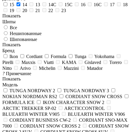
15
14
13
14C
15C
16
16C
17
18
19
20
21
22
23
Показать
Шипы
Все
Нешипованные
Шипованные
Показать
Бренд
Ikon
Cordiant
Formula
Tunga
Yokohama
Pirelli
Maxxis
Viatti
KAMA
Gislaved
Torero
Nitto
Arivo
Michelin
Mazzini
Matador
?
Примечание
Показать
Модель
TUNGA NORDWAY 2
TUNGA NORDWAY 3
NOKIAN NORDMAN RS2
CORDIANT SNOW CROSS
FORMULA ICE
IKON CHARACTER SNOW 2
ARCTIC TREKKER SP-02
ARCTICCONTROL
BLUEARTH WINTER V905
BLUEARTH WINTER V906
CORDIANT BUSINESS CW-2
CORDIANT SNO-MAX
7000
CORDIANT SNOW CROSS 2
CORDIANT SNOW
CROSS 2 SUV
CORDIANT SNOW CROSS SUV