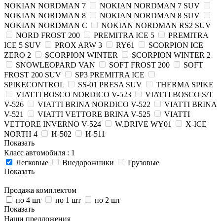
NOKIAN NORDMAN 7
NOKIAN NORDMAN 7 SUV
NOKIAN NORDMAN 8
NOKIAN NORDMAN 8 SUV
NOKIAN NORDMAN C
NOKIAN NORDMAN RS2 SUV
NORD FROST 200
PREMITRA ICE 5
PREMITRA
ICE 5 SUV
PROX ARW 3
RY61
SCORPION ICE
ZERO 2
SCORPION WINTER
SCORPION WINTER 2
SNOWLEOPARD VAN
SOFT FROST 200
SOFT
FROST 200 SUV
SP3 PREMITRA ICE
SPIKECONTROL
SS-01 PRESA SUV
THERMA SPIKE
VIATTI BOSCO NORDICO V-523
VIATTI BOSCO S/T
V-526
VIATTI BRINA NORDICO V-522
VIATTI BRINA
V-521
VIATTI VETTORE BRINA V-525
VIATTI
VETTORE INVERNO V-524
W.DRIVE WY01
X-ICE
NORTH 4
И-502
И-511
Показать
Класс автомобиля
: 1
Легковые
Внедорожники
Грузовые
Показать
Продажа комплектом
по 4 шт
по 1 шт
по 2 шт
Показать
Наши предложения