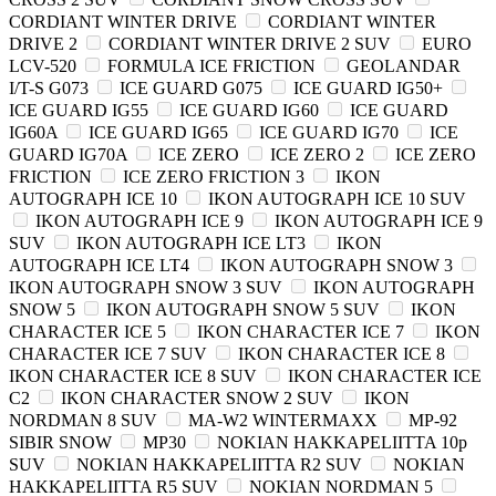
CORDIANT WINTER DRIVE
CORDIANT WINTER
DRIVE 2
CORDIANT WINTER DRIVE 2 SUV
EURO
LCV-520
FORMULA ICE FRICTION
GEOLANDAR
I/T-S G073
ICE GUARD G075
ICE GUARD IG50+
ICE GUARD IG55
ICE GUARD IG60
ICE GUARD
IG60A
ICE GUARD IG65
ICE GUARD IG70
ICE
GUARD IG70A
ICE ZERO
ICE ZERO 2
ICE ZERO
FRICTION
ICE ZERO FRICTION 3
IKON
AUTOGRAPH ICE 10
IKON AUTOGRAPH ICE 10 SUV
IKON AUTOGRAPH ICE 9
IKON AUTOGRAPH ICE 9
SUV
IKON AUTOGRAPH ICE LT3
IKON
AUTOGRAPH ICE LT4
IKON AUTOGRAPH SNOW 3
IKON AUTOGRAPH SNOW 3 SUV
IKON AUTOGRAPH
SNOW 5
IKON AUTOGRAPH SNOW 5 SUV
IKON
CHARACTER ICE 5
IKON CHARACTER ICE 7
IKON
CHARACTER ICE 7 SUV
IKON CHARACTER ICE 8
IKON CHARACTER ICE 8 SUV
IKON CHARACTER ICE
C2
IKON CHARACTER SNOW 2 SUV
IKON
NORDMAN 8 SUV
MA-W2 WINTERMAXX
MP-92
SIBIR SNOW
MP30
NOKIAN HAKKAPELIITTA 10p
SUV
NOKIAN HAKKAPELIITTA R2 SUV
NOKIAN
HAKKAPELIITTA R5 SUV
NOKIAN NORDMAN 5