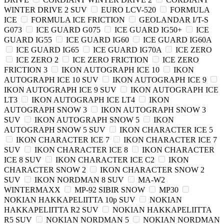
WINTER DRIVE 2 SUV
EURO LCV-520
FORMULA
ICE
FORMULA ICE FRICTION
GEOLANDAR I/T-S
G073
ICE GUARD G075
ICE GUARD IG50+
ICE
GUARD IG55
ICE GUARD IG60
ICE GUARD IG60A
ICE GUARD IG65
ICE GUARD IG70A
ICE ZERO
ICE ZERO 2
ICE ZERO FRICTION
ICE ZERO
FRICTION 3
IKON AUTOGRAPH ICE 10
IKON
AUTOGRAPH ICE 10 SUV
IKON AUTOGRAPH ICE 9
IKON AUTOGRAPH ICE 9 SUV
IKON AUTOGRAPH ICE
LT3
IKON AUTOGRAPH ICE LT4
IKON
AUTOGRAPH SNOW 3
IKON AUTOGRAPH SNOW 3
SUV
IKON AUTOGRAPH SNOW 5
IKON
AUTOGRAPH SNOW 5 SUV
IKON CHARACTER ICE 5
IKON CHARACTER ICE 7
IKON CHARACTER ICE 7
SUV
IKON CHARACTER ICE 8
IKON CHARACTER
ICE 8 SUV
IKON CHARACTER ICE C2
IKON
CHARACTER SNOW 2
IKON CHARACTER SNOW 2
SUV
IKON NORDMAN 8 SUV
MA-W2
WINTERMAXX
MP-92 SIBIR SNOW
MP30
NOKIAN HAKKAPELIITTA 10p SUV
NOKIAN
HAKKAPELIITTA R2 SUV
NOKIAN HAKKAPELIITTA
R5 SUV
NOKIAN NORDMAN 5
NOKIAN NORDMAN