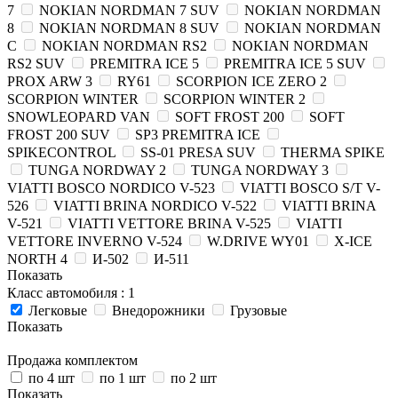
7
NOKIAN NORDMAN 7 SUV
NOKIAN NORDMAN
8
NOKIAN NORDMAN 8 SUV
NOKIAN NORDMAN
C
NOKIAN NORDMAN RS2
NOKIAN NORDMAN
RS2 SUV
PREMITRA ICE 5
PREMITRA ICE 5 SUV
PROX ARW 3
RY61
SCORPION ICE ZERO 2
SCORPION WINTER
SCORPION WINTER 2
SNOWLEOPARD VAN
SOFT FROST 200
SOFT
FROST 200 SUV
SP3 PREMITRA ICE
SPIKECONTROL
SS-01 PRESA SUV
THERMA SPIKE
TUNGA NORDWAY 2
TUNGA NORDWAY 3
VIATTI BOSCO NORDICO V-523
VIATTI BOSCO S/T V-
526
VIATTI BRINA NORDICO V-522
VIATTI BRINA
V-521
VIATTI VETTORE BRINA V-525
VIATTI
VETTORE INVERNO V-524
W.DRIVE WY01
X-ICE
NORTH 4
И-502
И-511
Показать
Класс автомобиля
: 1
Легковые
Внедорожники
Грузовые
Показать
Продажа комплектом
по 4 шт
по 1 шт
по 2 шт
Показать