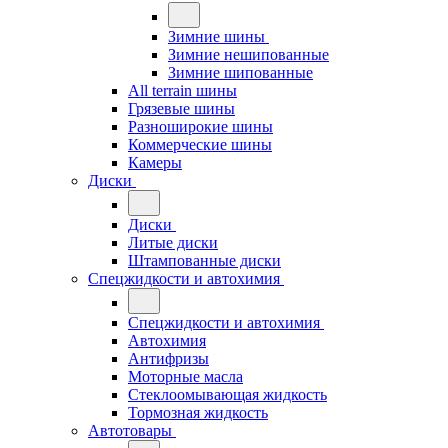
Зимние шины
Зимние нешипованные
Зимние шипованные
All terrain шины
Грязевые шины
Разноширокие шины
Коммерческие шины
Камеры
Диски
Диски
Литые диски
Штампованные диски
Спецжидкости и автохимия
Спецжидкости и автохимия
Автохимия
Антифризы
Моторные масла
Стеклоомывающая жидкость
Тормозная жидкость
Автотовары