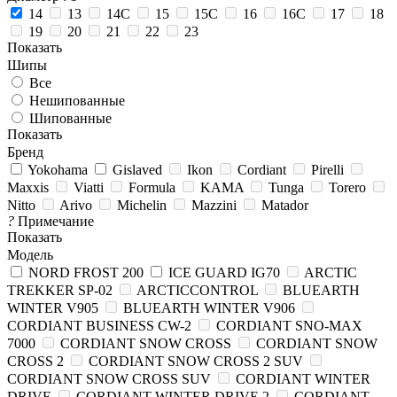
14
13
14C
15
15C
16
16C
17
18
19
20
21
22
23
Показать
Шипы
Все
Нешипованные
Шипованные
Показать
Бренд
Yokohama
Gislaved
Ikon
Cordiant
Pirelli
Maxxis
Viatti
Formula
KAMA
Tunga
Torero
Nitto
Arivo
Michelin
Mazzini
Matador
?
Примечание
Показать
Модель
NORD FROST 200
ICE GUARD IG70
ARCTIC
TREKKER SP-02
ARCTICCONTROL
BLUEARTH
WINTER V905
BLUEARTH WINTER V906
CORDIANT BUSINESS CW-2
CORDIANT SNO-MAX
7000
CORDIANT SNOW CROSS
CORDIANT SNOW
CROSS 2
CORDIANT SNOW CROSS 2 SUV
CORDIANT SNOW CROSS SUV
CORDIANT WINTER
DRIVE
CORDIANT WINTER DRIVE 2
CORDIANT