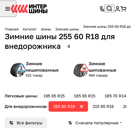
Зимние шины 255 60 R18 д
Главная
Каталог
Шины
Зимние шины
Зимние шины 255 60 R18 для
внедорожника
4
Зимние
Зимние
нешипованные
шипованные
521 товар
494 товара
Легковые шины:
195 65 R15
185 65 R15
185 70 R14
Для внедорожников:
255 60 R18
215 65 R16
265
Все фильтры
Сначала популярные