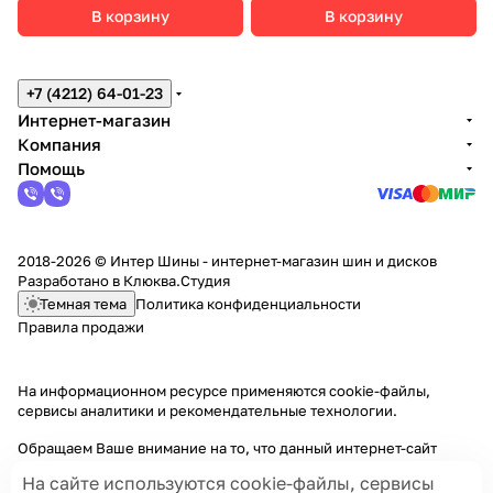
В корзину
В корзину
+7 (4212) 64-01-23
Интернет-магазин
Компания
Помощь
2018-2026 © Интер Шины - интернет-магазин шин и дисков
Разработано в
Клюква.Студия
Темная тема
Политика конфиденциальности
Правила продажи
На информационном ресурсе применяются
cookie-файлы,
сервисы аналитики и рекомендательные технологии
.
Обращаем Ваше внимание на то, что данный интернет-сайт
носит исключительно информационный характер и ни при каких
На сайте используются cookie-файлы, сервисы
условиях информационные материалы и цены, размещенные на