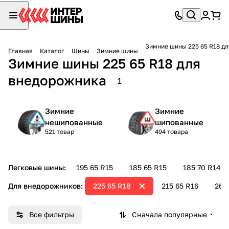
Зимние шины 225 65 R18 д
Главная
Каталог
Шины
Зимние шины
Зимние шины 225 65 R18 для
внедорожника
1
Зимние
Зимние
нешипованные
шипованные
521 товар
494 товара
Легковые шины:
195 65 R15
185 65 R15
185 70 R14
Для внедорожников:
225 65 R18
215 65 R16
265
Все фильтры
Сначала популярные