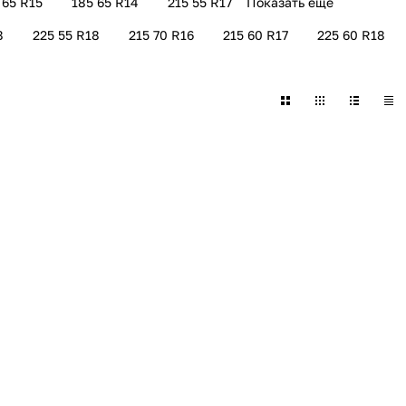
 65 R15
185 65 R14
215 55 R17
Показать еще
8
225 55 R18
215 70 R16
215 60 R17
225 60 R18