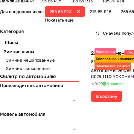
Легковые шины:
195 65 R15
185 65 R15
185 70 R14
Для внедорожников:
255 65 R18
215 65 R16
265 65
Показать еще
Категория
Сначала попу
Шины
Зимние шины
Рассрочка
21 425 ₽
-7%
23 040 ₽
Бесплатное хранени
Зимние нешипованные
85 700 ₽ за 4 шт.
Замена или ремонт
Зимние шипованные
АВТОШИНЫ 255/65 
Фильтр по автомобилю
G075 111Q YOKOHA
0
0
В наличии
Производитель автомобиля
В корзину
Модель автомобиля