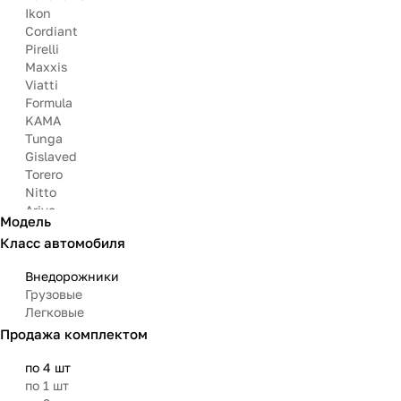
Ikon
Cordiant
Pirelli
Maxxis
Viatti
Formula
KAMA
Tunga
Gislaved
Torero
Nitto
Arivo
Модель
Michelin
Класс автомобиля
Mazzini
Matador
Внедорожники
Грузовые
Легковые
Продажа комплектом
по 4 шт
по 1 шт