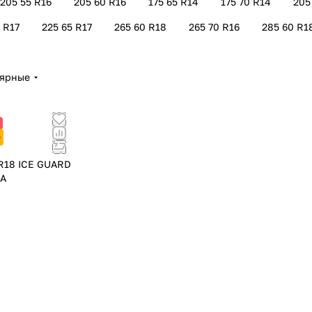
205 55 R16
205 60 R16
175 65 R14
175 70 R14
205
 R17
225 65 R17
265 60 R18
265 70 R16
285 60 R1
лярные
е
R18 ICE GUARD
MA