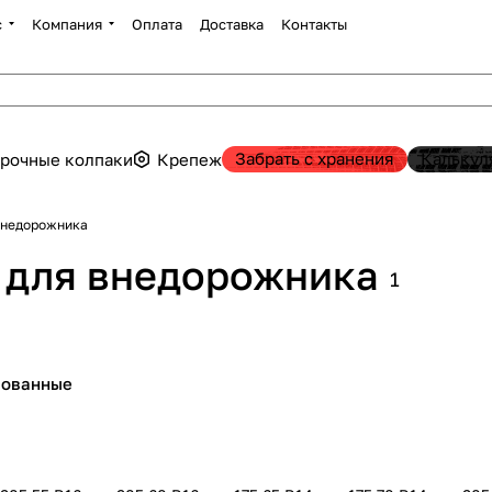
с
Компания
Оплата
Доставка
Контакты
Забрать с хранения
Калькул
рочные колпаки
Крепеж
внедорожника
 для внедорожника
1
пованные