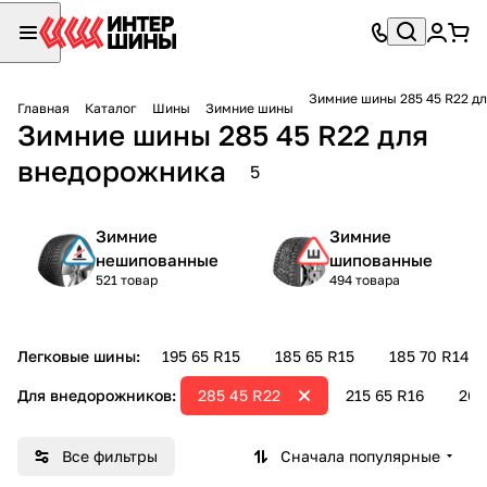
Зимние шины 285 45 R22 д
Главная
Каталог
Шины
Зимние шины
Зимние шины 285 45 R22 для
внедорожника
5
Зимние
Зимние
нешипованные
шипованные
521 товар
494 товара
Легковые шины:
195 65 R15
185 65 R15
185 70 R14
Для внедорожников:
285 45 R22
215 65 R16
265
Все фильтры
Сначала популярные