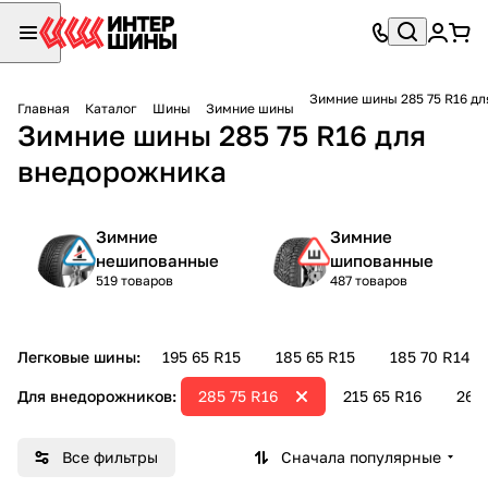
Зимние шины 285 75 R16 д
Главная
Каталог
Шины
Зимние шины
Зимние шины 285 75 R16 для
внедорожника
Зимние
Зимние
нешипованные
шипованные
519 товаров
487 товаров
Легковые шины:
195 65 R15
185 65 R15
185 70 R14
Для внедорожников:
285 75 R16
215 65 R16
265 
Все фильтры
Сначала популярные