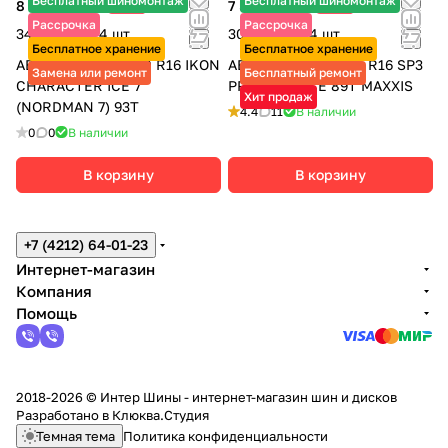
Бесплатный шиномонтаж
Бесплатный шиномонтаж
8 700 ₽
-9%
7 525 ₽
-9%
9 560 ₽
8 270 ₽
Рассрочка
Рассрочка
34 800 ₽ за 4 шт.
30 100 ₽ за 4 шт.
Бесплатное хранение
Бесплатное хранение
АВТОШИНЫ 195/60 R16 IKON
АВТОШИНЫ 195/60 R16 SP3
Замена или ремонт
Бесплатный ремонт
CHARACTER ICE 7
PREMITRA ICE 89T MAXXIS
Хит продаж
(NORDMAN 7) 93T
4.4
11
В наличии
0
0
В наличии
В корзину
В корзину
+7 (4212) 64-01-23
Интернет-магазин
Компания
Помощь
2018-2026 © Интер Шины - интернет-магазин шин и дисков
Разработано в
Клюква.Студия
Темная тема
Политика конфиденциальности