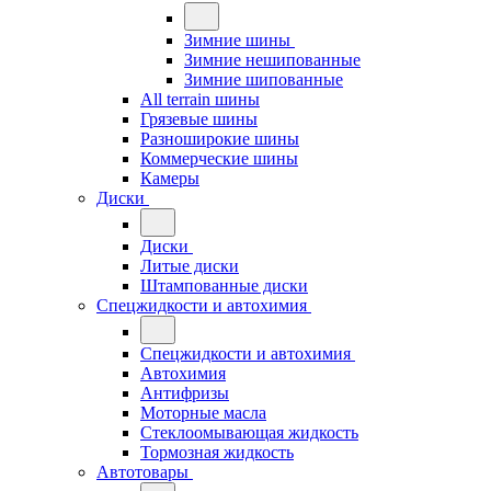
Зимние шины
Зимние нешипованные
Зимние шипованные
All terrain шины
Грязевые шины
Разноширокие шины
Коммерческие шины
Камеры
Диски
Диски
Литые диски
Штампованные диски
Спецжидкости и автохимия
Спецжидкости и автохимия
Автохимия
Антифризы
Моторные масла
Стеклоомывающая жидкость
Тормозная жидкость
Автотовары