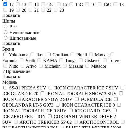
17
13
14
14C
15
15C
16
16C
18
19
20
21
22
23
Показать
Шипы
Все
Нешипованные
Шипованные
Показать
Бренд
Yokohama
Ikon
Cordiant
Pirelli
Maxxis
Formula
Viatti
KAMA
Tunga
Gislaved
Torero
Nitto
Arivo
Michelin
Mazzini
Matador
?
Примечание
Показать
Модель
SS-01 PRESA SUV
IKON CHARACTER ICE 7 SUV
ICE GUARD IG70
IKON AUTOGRAPH SNOW 3 SUV
IKON CHARACTER SNOW 2 SUV
FORMULA ICE
GEOLANDAR I/T-S G073
IKON CHARACTER ICE 8
IKON AUTOGRAPH ICE 9 SUV
ICE GUARD IG65
ICE ZERO FRICTION
CORDIANT WINTER DRIVE 2
SUV
ARCTIC TREKKER SP-02
ARCTICCONTROL
BLUEARTH WINTER V905
BLUEARTH WINTER V906