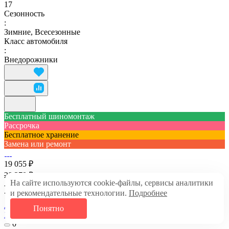
17
Сезонность
:
Зимние, Всесезонные
Класс автомобиля
:
Внедорожники
Бесплатный шиномонтаж
Рассрочка
Бесплатное хранение
Замена или ремонт
19 055 ₽
20 270 ₽
На сайте используются cookie-файлы, сервисы аналитики
-6%
и рекомендательные технологии.
Подробнее
76 220 ₽ за 4 шт.
АВТОШИНЫ 215/60 R17 IKON AUTOGRAPH ICE 9 SUV
Понятно
100T
0