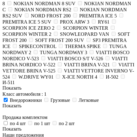
8
NOKIAN NORDMAN 8 SUV
NOKIAN NORDMAN
C
NOKIAN NORDMAN RS2
NOKIAN NORDMAN
RS2 SUV
NORD FROST 200
PREMITRA ICE 5
PREMITRA ICE 5 SUV
PROX ARW 3
RY61
SCORPION ICE ZERO 2
SCORPION WINTER
SCORPION WINTER 2
SNOWLEOPARD VAN
SOFT
FROST 200
SOFT FROST 200 SUV
SP3 PREMITRA
ICE
SPIKECONTROL
THERMA SPIKE
TUNGA
NORDWAY 2
TUNGA NORDWAY 3
VIATTI BOSCO
NORDICO V-523
VIATTI BOSCO S/T V-526
VIATTI
BRINA NORDICO V-522
VIATTI BRINA V-521
VIATTI
VETTORE BRINA V-525
VIATTI VETTORE INVERNO V-
524
W.DRIVE WY01
X-ICE NORTH 4
И-502
И-511
Показать
Класс автомобиля
: 1
Внедорожники
Грузовые
Легковые
Показать
Продажа комплектом
по 4 шт
по 1 шт
по 2 шт
Показать
Наши предложения