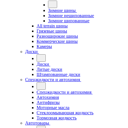
Зимние шины
Зимние нешипованные
Зимние шипованные
All terrain шины
Грязевые шины
Разноширокие шины
Коммерческие шины
Камеры
Диски
Диски
Литые диски
Штампованные диски
Спецжидкости и автохимия
Спецжидкости и автохимия
Автохимия
Антифризы
Моторные масла
Стеклоомывающая жидкость
Тормозная жидкость
Автотовары