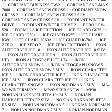
CORDIANT BUSINESS CW-2
CORDIANT SNO-MAX
7000
CORDIANT SNOW CROSS
CORDIANT SNOW
CROSS 2
CORDIANT SNOW CROSS 2 SUV
CORDIANT SNOW CROSS SUV
CORDIANT WINTER
DRIVE
CORDIANT WINTER DRIVE 2
EURO LCV-
520
FORMULA ICE FRICTION
ICE GUARD G075
ICE GUARD IG50+
ICE GUARD IG55
ICE GUARD
IG60
ICE GUARD IG60A
ICE GUARD IG70A
ICE
ZERO
ICE ZERO 2
ICE ZERO FRICTION 3
IKON
AUTOGRAPH ICE 10
IKON AUTOGRAPH ICE 10 SUV
IKON AUTOGRAPH ICE 9
IKON AUTOGRAPH ICE
LT3
IKON AUTOGRAPH ICE LT4
IKON
AUTOGRAPH SNOW 3
IKON AUTOGRAPH SNOW 5
IKON AUTOGRAPH SNOW 5 SUV
IKON CHARACTER
ICE 5
IKON CHARACTER ICE 7
IKON CHARACTER
ICE 8 SUV
IKON CHARACTER ICE C2
IKON
CHARACTER SNOW 2
IKON NORDMAN 8 SUV
MA-
W2 WINTERMAXX
MP-92 SIBIR SNOW
MP30
NOKIAN HAKKAPELIITTA 10p SUV
NOKIAN
HAKKAPELIITTA R2 SUV
NOKIAN HAKKAPELIITTA
R5 SUV
NOKIAN NORDMAN 5
NOKIAN NORDMAN
7
NOKIAN NORDMAN 7 SUV
NOKIAN NORDMAN