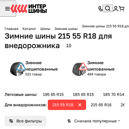
Зимние шины 215 55 R18 д
Главная
Каталог
Шины
Зимние шины
Зимние шины 215 55 R18 для
внедорожника
10
Зимние
Зимние
нешипованные
шипованные
521 товар
494 товара
Легковые шины:
195 65 R15
185 65 R15
185 70 R14
Для внедорожников:
215 55 R18
215 65 R16
265 
Все фильтры
Сначала популярные