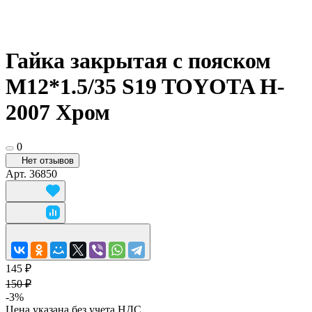
Гайка закрытая с пояском
М12*1.5/35 S19 TOYOTA H-
2007 Хром
0
Нет отзывов
Арт.
36850
145 ₽
150 ₽
-3%
Цена указана без учета НДС