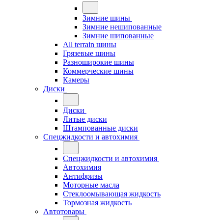
Зимние шины
Зимние нешипованные
Зимние шипованные
All terrain шины
Грязевые шины
Разноширокие шины
Коммерческие шины
Камеры
Диски
Диски
Литые диски
Штампованные диски
Спецжидкости и автохимия
Спецжидкости и автохимия
Автохимия
Антифризы
Моторные масла
Стеклоомывающая жидкость
Тормозная жидкость
Автотовары