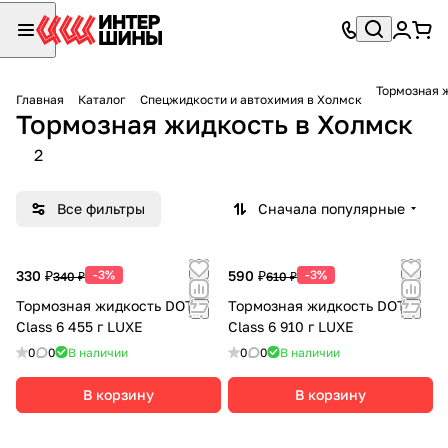
Тормозная 
Главная
Каталог
Спецжидкости и автохимия в Холмск
Тормозная жидкость в Холмск
2
Все фильтры
Сначала популярные
330 ₽
-3%
590 ₽
-3%
340 ₽
610 ₽
Тормозная жидкость DOT4
Тормозная жидкость DOT4
Class 6 455 г LUXE
Class 6 910 г LUXE
0
0
В наличии
0
0
В наличии
В корзину
В корзину