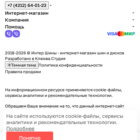
+7 (4212) 64-01-23
Интернет-магазин
Компания
Помощь
2018-2026 © Интер Шины - интернет-магазин шин и дисков
Разработано в
Клюква.Студия
Темная тема
Политика конфиденциальности
Правила продажи
На информационном ресурсе применяются
cookie-файлы,
сервисы аналитики и рекомендательные технологии
.
Обращаем Ваше внимание на то, что данный интернет-сайт
носит исключительно информационный характер и ни при каких
На сайте используются cookie-файлы, сервисы
условиях информационные материалы и цены, размещенные на
аналитики и рекомендательные технологии.
сайте, не являются публичной офертой, определяемой
Подробнее
положениями Статей 435 и 437 Гражданского кодекса РФ.
Понятно