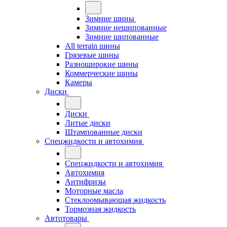
Зимние шины
Зимние нешипованные
Зимние шипованные
All terrain шины
Грязевые шины
Разноширокие шины
Коммерческие шины
Камеры
Диски
Диски
Литые диски
Штампованные диски
Спецжидкости и автохимия
Спецжидкости и автохимия
Автохимия
Антифризы
Моторные масла
Стеклоомывающая жидкость
Тормозная жидкость
Автотовары