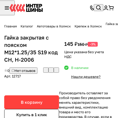
Гайка з
Главная
Каталог
Автотовары в Холмск
Крепеж в Холмск
Гайка закрытая с
145 ₽
пояском
150 ₽
-3%
М12*1.25/35 S19 код
Цена указана без учета
НДС
CH, H-2006
В наличии
0
Нет отзывов
Арт.
12717
Нашли дешевле?
Производитель оставляет за
собой право без уведомления
В корзину
менять характеристики,
внешний вид, комплектацию
товара и место его
Купить в 1 клик
производства. В случае, если в