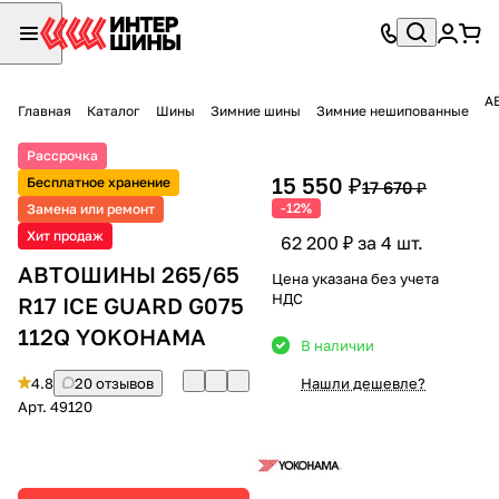
А
Главная
Каталог
Шины
Зимние шины
Зимние нешипованные
Рассрочка
15 550 ₽
Бесплатное хранение
17 670 ₽
-12%
Замена или ремонт
Хит продаж
62 200 ₽ за 4 шт.
АВТОШИНЫ 265/65
Цена указана без учета
НДС
R17 ICE GUARD G075
112Q YOKOHAMA
В наличии
4.8
20 отзывов
Нашли дешевле?
Арт.
49120