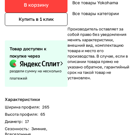
Все товары Yokohama
В корзину
Все товары категории
Купить в 1 клик
Производитель оставляет за
собой право без уведомления
менять характеристики,
внешний вид, комплектацию
Товар доступен к
товара и место его
покупке через
производства. В случае, если в
описании товара прямо не
указано обратное, гарантийный
раздели сумму на несколько
срок на такой товар не
установлен.
платежей
Характеристики
Ширина профиля
:
265
Высота профиля
:
65
Диаметр
:
17
Сезонность
:
Зимние,
Всесезонные