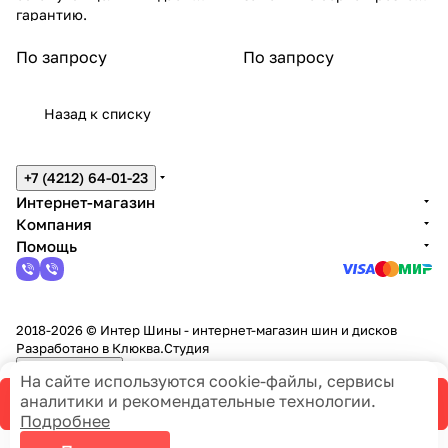
DIA
DIA
HA
HA
V
116
SUV)
V
EL
I
MA
UL
гарантию.
на гайках.
NT
NT
MA
MA
116
R
116R
116
LI
XXI
A
T
T
S
По запросу
По запросу
Назад к списку
+7 (4212) 64-01-23
Интернет-магазин
Компания
Помощь
2018-2026 © Интер Шины - интернет-магазин шин и дисков
Разработано в
Клюква.Студия
Темная тема
Политика конфиденциальности
На сайте используются cookie-файлы, сервисы
Правила продажи
аналитики и рекомендательные технологии.
В корзину
Подробнее
На информационном ресурсе применяются
cookie-файлы,