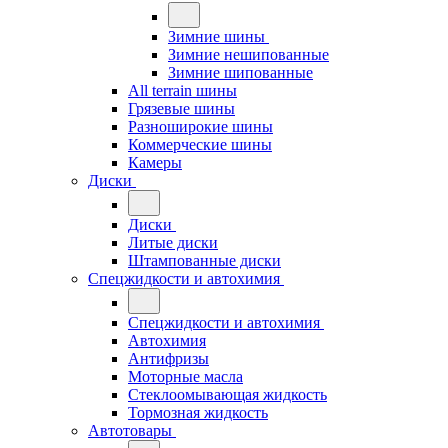
Зимние шины
Зимние нешипованные
Зимние шипованные
All terrain шины
Грязевые шины
Разноширокие шины
Коммерческие шины
Камеры
Диски
Диски
Литые диски
Штампованные диски
Спецжидкости и автохимия
Спецжидкости и автохимия
Автохимия
Антифризы
Моторные масла
Стеклоомывающая жидкость
Тормозная жидкость
Автотовары