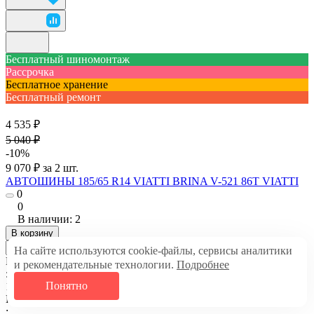
Бесплатный шиномонтаж
Рассрочка
Бесплатное хранение
Бесплатный ремонт
4 535 ₽
5 040 ₽
-10%
9 070 ₽ за 2 шт.
АВТОШИНЫ 185/65 R14 VIATTI BRINA V-521 86T VIATTI
0
0
В наличии: 2
В корзину
На сайте используются cookie-файлы, сервисы аналитики
Ширина профиля
и рекомендательные технологии.
Подробнее
:
Понятно
185
Высота профиля
: