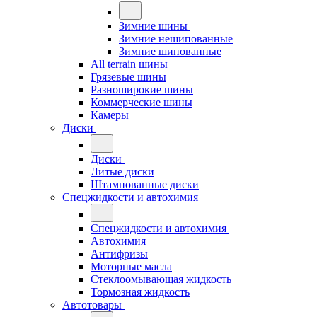
Зимние шины
Зимние нешипованные
Зимние шипованные
All terrain шины
Грязевые шины
Разноширокие шины
Коммерческие шины
Камеры
Диски
Диски
Литые диски
Штампованные диски
Спецжидкости и автохимия
Спецжидкости и автохимия
Автохимия
Антифризы
Моторные масла
Стеклоомывающая жидкость
Тормозная жидкость
Автотовары